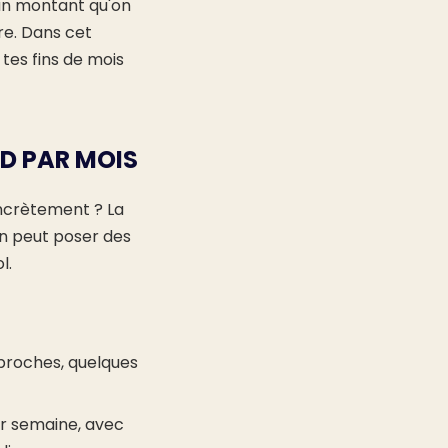
un montant qu'on
re. Dans cet
 tes fins de mois
D PAR MOIS
oncrètement ? La
n peut poser des
l.
 proches, quelques
par semaine, avec