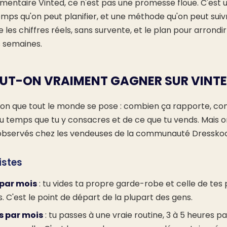
entaire Vinted, ce n'est pas une promesse floue. C'est 
temps qu'on peut planifier, et une méthode qu'on peut suiv
e les chiffres réels, sans survente, et le plan pour arrondir
s semaines.
UT-ON VRAIMENT GAGNER SUR VINTE
ion que tout le monde se pose : combien ça rapporte, c
 temps que tu y consacres et de ce que tu vends. Mais o
 observés chez les vendeuses de la communauté Dresskoo
istes
 par mois
: tu vides ta propre garde-robe et celle de tes
. C'est le point de départ de la plupart des gens.
s par mois
: tu passes à une vraie routine, 3 à 5 heures 