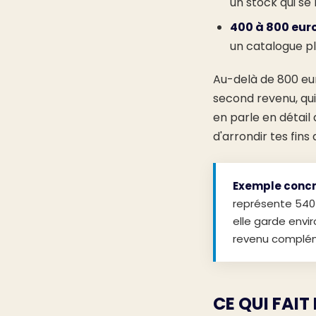
un stock qui se
400 à 800 eur
un catalogue pl
Au-delà de 800 eu
second revenu, qui
en parle en détail
d'arrondir tes fins 
Exemple concre
représente 540 
elle garde envi
revenu compléme
CE QUI FAIT