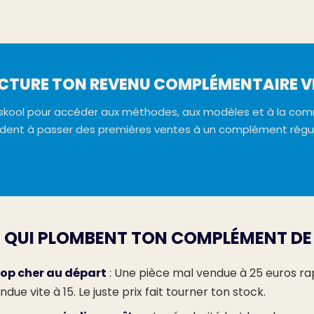
CTURE TON REVENU COMPLÉMENTAIRE V
sskool pour accéder aux méthodes, aux modèles et à la co
ident à passer des premières ventes à un complément régul
Souscrire à Dresskool
S QUI PLOMBENT TON COMPLÉMENT DE
rop cher au départ
: Une pièce mal vendue à 25 euros r
due vite à 15. Le juste prix fait tourner ton stock.