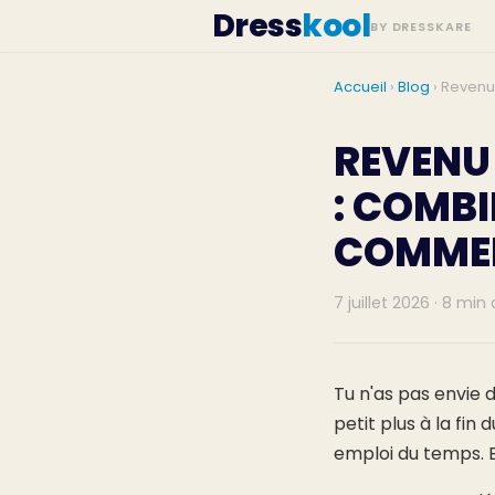
Dress
kool
BY DRESSKARE
Accueil
›
Blog
› Revenu
REVENU
: COMBI
COMMEN
7 juillet 2026 · 8 min
Tu n'as pas envie 
petit plus à la fi
emploi du temps. B