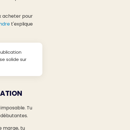
ux acheter pour
endre
t'explique
ublication
se solide sur
RATION
s imposable. Tu
s débutantes.
e marge, tu