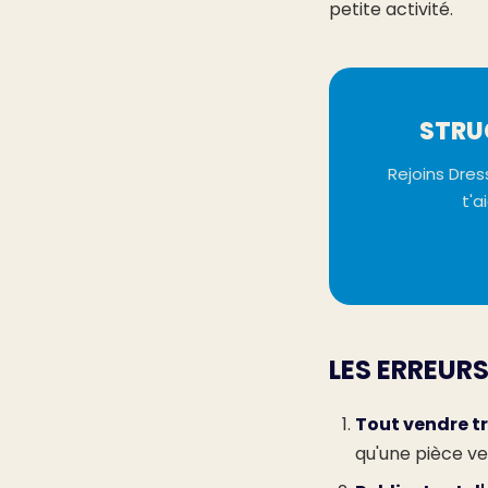
petite activité.
STRU
Rejoins Dre
t'a
LES ERREUR
Tout vendre t
qu'une pièce ven