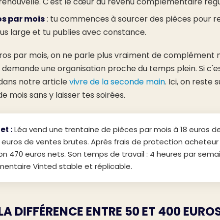
 renouvelle. C'est le cœur du revenu complémentaire régul
os par mois
: tu commences à sourcer des pièces pour re
us large et tu publies avec constance.
ros par mois, on ne parle plus vraiment de complément m
 demande une organisation proche du temps plein. Si c'est 
 dans notre article
vivre de la seconde main
. Ici, on reste s
de mois sans y laisser tes soirées.
t :
Léa vend une trentaine de pièces par mois à 18 euros 
euros de ventes brutes. Après frais de protection acheteur
ron 470 euros nets. Son temps de travail : 4 heures par semai
ntaire Vinted stable et réplicable.
 LA DIFFÉRENCE ENTRE 50 ET 400 EURO