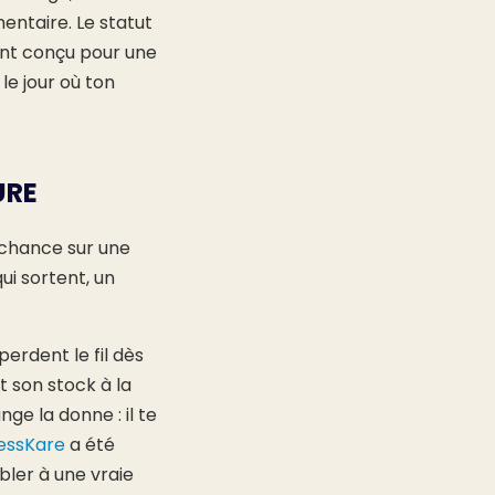
entaire. Le statut
ent conçu pour une
le jour où ton
URE
 chance sur une
ui sortent, un
erdent le fil dès
t son stock à la
ge la donne : il te
essKare
a été
er à une vraie