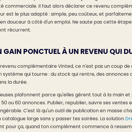
té commerciale. Il faut alors déclarer ce revenu complém
 est le plus adapté : simple, peu coûteux, et parfaitem
 en douceur à côté d'un emploi. Ne saute pas cette étape 
nt récurrent.
N GAIN PONCTUEL À UN REVENU QUI D
n revenu complémentaire Vinted, ce n'est pas un coup de
n système qui tourne : du stock qui rentre, des annonces q
ans la durée.
ses plafonnent parce qu'elles gèrent tout à la main et p
50 ou 60 annonces. Publier, republier, suivre ses ventes e
ingérable. C'est là qu'un outil de publication en masse chan
 catalogue large sans y passer tes soirées. La solution
Dr
t pour ça, quand ton complément commence à ressembl