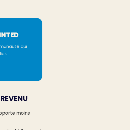
INTED
mmunauté qui
ier.
 REVENU
apporte moins