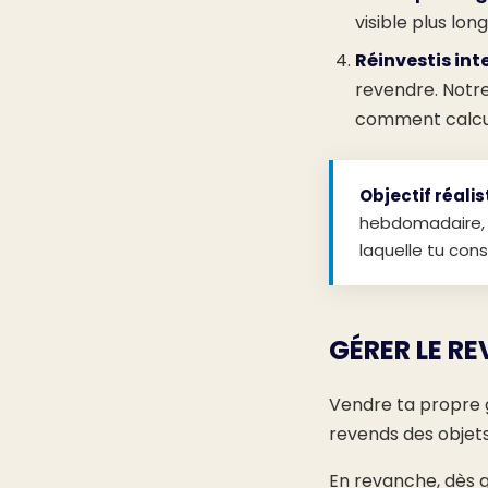
visible plus lon
Réinvestis in
revendre. Notr
comment calcul
Objectif réalis
hebdomadaire, e
laquelle tu cons
GÉRER LE R
Vendre ta propre g
revends des objets
En revanche, dès q