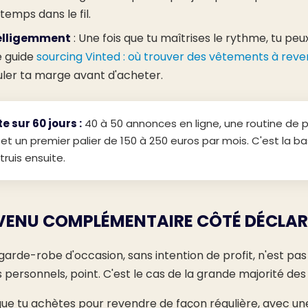
gtemps dans le fil.
telligemment
: Une fois que tu maîtrises le rythme, tu pe
e guide
sourcing Vinted : où trouver des vêtements à rev
er ta marge avant d'acheter.
te sur 60 jours :
40 à 50 annonces en ligne, une routine de p
t un premier palier de 150 à 250 euros par mois. C'est la ba
truis ensuite.
EVENU COMPLÉMENTAIRE CÔTÉ DÉCLA
arde-robe d'occasion, sans intention de profit, n'est pa
 personnels, point. C'est le cas de la grande majorité de
ue tu achètes pour revendre de façon régulière, avec un