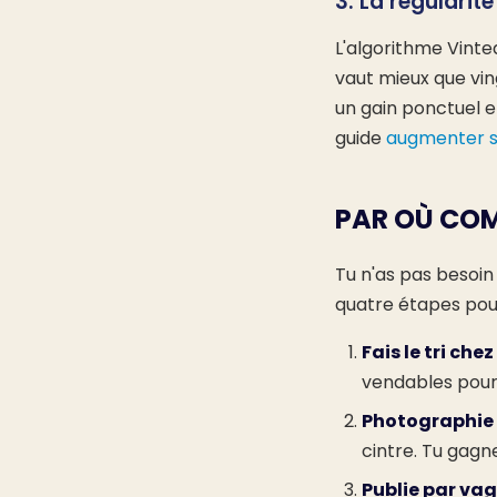
3. La régularité
L'algorithme Vinte
vaut mieux que ving
un gain ponctuel en
guide
augmenter s
PAR OÙ COM
Tu n'as pas besoin
quatre étapes pou
Fais le tri chez
vendables pour 
Photographie 
cintre. Tu gag
Publie par va